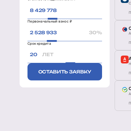
С
П
Первоначальный взнос ₽
30%
А
П
Срок кредита
ЛЕТ
Н
ОСТАВИТЬ ЗАЯВКУ
П
А
П