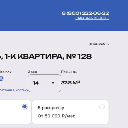
8 (800) 222-06-22
ЗАКАЗАТЬ ЗВОНОК
II КВ. 2027 Г.
, 1-К КВАРТИРА, № 128
Этаж
Площадь
ite box
₽
37.8 М²
14
ретении в ипотеку
В рассрочку
От 50 000 ₽/мес