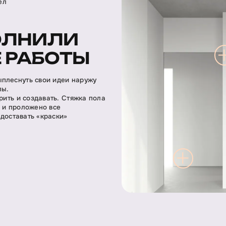
ел
ОЛНИЛИ
 РАБОТЫ
ыплеснуть свои идеи наружу
лы.
рить и создавать. Стяжка пола
а и проложено все
 доставать «краски»