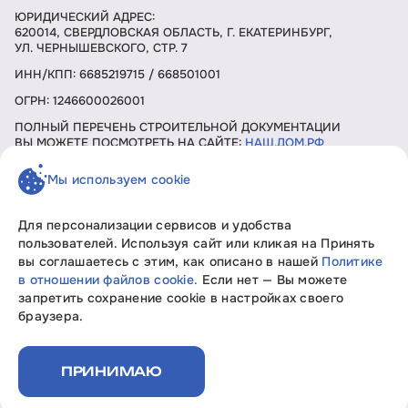
ЮРИДИЧЕСКИЙ АДРЕС:
620014, СВЕРДЛОВСКАЯ ОБЛАСТЬ, Г. ЕКАТЕРИНБУРГ,
УЛ. ЧЕРНЫШЕВСКОГО, СТР. 7
ИНН/КПП: 6685219715 / 668501001
ОГРН: 1246600026001
ПОЛНЫЙ ПЕРЕЧЕНЬ СТРОИТЕЛЬНОЙ ДОКУМЕНТАЦИИ
ВЫ МОЖЕТЕ ПОСМОТРЕТЬ НА САЙТЕ:
НАШ.ДОМ.РФ
Мы используем cookie
ЗАКАЗАТЬ ЗВОНОК
Для персонализации сервисов и удобства
пользователей. Используя сайт или кликая на Принять
вы соглашаетесь с этим, как описано в нашей
Политике
Девелопмент без границ «Свобода мысли»
в отношении файлов cookie.
Если нет — Вы можете
Вся информация, представленная на данном сайте, носит
запретить сохранение cookie в настройках своего
исключительно информационный характер, не является
браузера.
офертой или публичной офертой согласно ст. 435, п. 2 ст.
437 ГК РФ.
Политика конфиденциальности
ПРИНИМАЮ
Документы на строительство