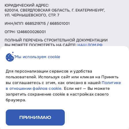
ЮРИДИЧЕСКИЙ АДРЕС:
620014, СВЕРДЛОВСКАЯ ОБЛАСТЬ, Г. ЕКАТЕРИНБУРГ,
УЛ. ЧЕРНЫШЕВСКОГО, СТР. 7
ИНН/КПП: 6685219715 / 668501001
ОГРН: 1246600026001
ПОЛНЫЙ ПЕРЕЧЕНЬ СТРОИТЕЛЬНОЙ ДОКУМЕНТАЦИИ
ВЫ МОЖЕТЕ ПОСМОТРЕТЬ НА САЙТЕ:
НАШ.ДОМ.РФ
Мы используем cookie
ЗАКАЗАТЬ ЗВОНОК
Для персонализации сервисов и удобства
пользователей. Используя сайт или кликая на Принять
вы соглашаетесь с этим, как описано в нашей
Политике
Девелопмент без границ «Свобода мысли»
в отношении файлов cookie.
Если нет — Вы можете
Вся информация, представленная на данном сайте, носит
запретить сохранение cookie в настройках своего
исключительно информационный характер, не является
браузера.
офертой или публичной офертой согласно ст. 435, п. 2 ст.
437 ГК РФ.
Политика конфиденциальности
ПРИНИМАЮ
Документы на строительство