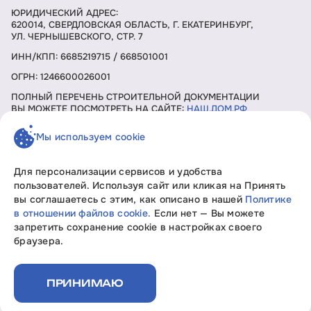
ЮРИДИЧЕСКИЙ АДРЕС:
620014, СВЕРДЛОВСКАЯ ОБЛАСТЬ, Г. ЕКАТЕРИНБУРГ,
УЛ. ЧЕРНЫШЕВСКОГО, СТР. 7
ИНН/КПП: 6685219715 / 668501001
ОГРН: 1246600026001
ПОЛНЫЙ ПЕРЕЧЕНЬ СТРОИТЕЛЬНОЙ ДОКУМЕНТАЦИИ
ВЫ МОЖЕТЕ ПОСМОТРЕТЬ НА САЙТЕ:
НАШ.ДОМ.РФ
Мы используем cookie
ЗАКАЗАТЬ ЗВОНОК
Для персонализации сервисов и удобства
пользователей. Используя сайт или кликая на Принять
вы соглашаетесь с этим, как описано в нашей
Политике
Девелопмент без границ «Свобода мысли»
в отношении файлов cookie.
Если нет — Вы можете
Вся информация, представленная на данном сайте, носит
запретить сохранение cookie в настройках своего
исключительно информационный характер, не является
браузера.
офертой или публичной офертой согласно ст. 435, п. 2 ст.
437 ГК РФ.
Политика конфиденциальности
ПРИНИМАЮ
Документы на строительство