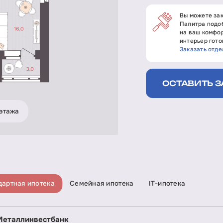
Вы можете зак
Палитра подоб
на ваш комфор
интерьер гото
Заказать отде
ОСТАВИТЬ З
этажа
дартная ипотека
Семейная ипотека
IT-ипотека
Металлинвестбанк