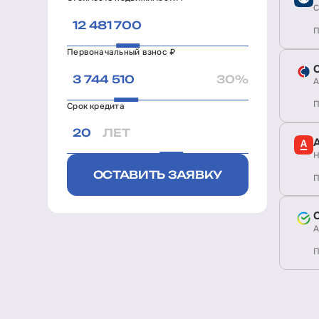
С
П
Первоначальный взнос ₽
30%
А
П
Срок кредита
ЛЕТ
Н
ОСТАВИТЬ ЗАЯВКУ
П
А
П