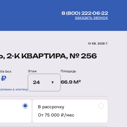
8 (800) 222-06-22
ЗАКАЗАТЬ ЗВОНОК
IV КВ. 2028 Г.
, 2-К КВАРТИРА, № 256
Этаж
Площадь
ite box
 ₽
66.9 М²
24
ретении в ипотеку
В рассрочку
От 75 000 ₽/мес