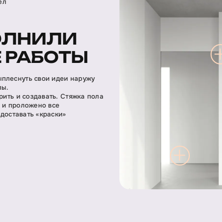
ел
ОЛНИЛИ
 РАБОТЫ
ыплеснуть свои идеи наружу
лы.
рить и создавать. Стяжка пола
а и проложено все
 доставать «краски»