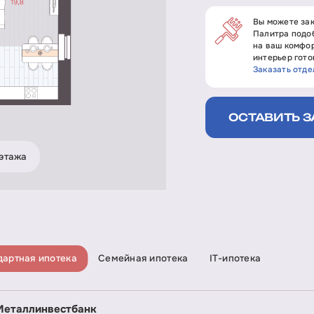
Вы можете зак
Палитра подоб
на ваш комфор
интерьер гото
Заказать отде
ОСТАВИТЬ З
этажа
дартная ипотека
Семейная ипотека
IT-ипотека
Металлинвестбанк