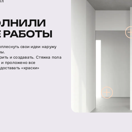
ел
ОЛНИЛИ
 РАБОТЫ
ыплеснуть свои идеи наружу
лы.
рить и создавать. Стяжка пола
а и проложено все
 доставать «краски»