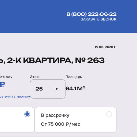
8 (800) 222-06-22
ЗАКАЗАТЬ ЗВОНОК
IV КВ. 2028 Г.
, 2-К КВАРТИРА, № 263
Этаж
Площадь
ite box
 ₽
64.1 М²
25
ретении в ипотеку
В рассрочку
От 75 000 ₽/мес