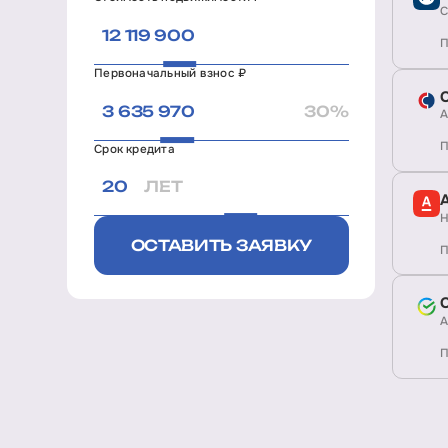
С
П
Первоначальный взнос ₽
30%
А
П
Срок кредита
ЛЕТ
Н
ОСТАВИТЬ ЗАЯВКУ
П
А
П