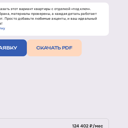
азать этот вариант квартиры с отделкой «под ключ».
рана, материалы проверены, а каждая деталь работает
т. Просто добавьте любимые акценты, и ваш идеальный
в!
лку
АЯВКУ
СКАЧАТЬ PDF
124 402 ₽/мес