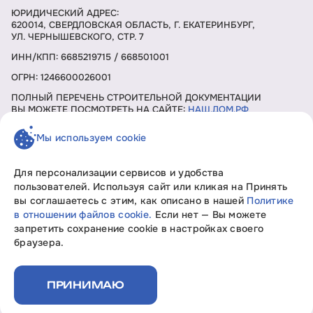
ЮРИДИЧЕСКИЙ АДРЕС:
620014, СВЕРДЛОВСКАЯ ОБЛАСТЬ, Г. ЕКАТЕРИНБУРГ,
УЛ. ЧЕРНЫШЕВСКОГО, СТР. 7
ИНН/КПП: 6685219715 / 668501001
ОГРН: 1246600026001
ПОЛНЫЙ ПЕРЕЧЕНЬ СТРОИТЕЛЬНОЙ ДОКУМЕНТАЦИИ
ВЫ МОЖЕТЕ ПОСМОТРЕТЬ НА САЙТЕ:
НАШ.ДОМ.РФ
Мы используем cookie
ЗАКАЗАТЬ ЗВОНОК
Для персонализации сервисов и удобства
пользователей. Используя сайт или кликая на Принять
вы соглашаетесь с этим, как описано в нашей
Политике
Девелопмент без границ «Свобода мысли»
в отношении файлов cookie.
Если нет — Вы можете
Вся информация, представленная на данном сайте, носит
запретить сохранение cookie в настройках своего
исключительно информационный характер, не является
браузера.
офертой или публичной офертой согласно ст. 435, п. 2 ст.
437 ГК РФ.
Политика конфиденциальности
ПРИНИМАЮ
Документы на строительство