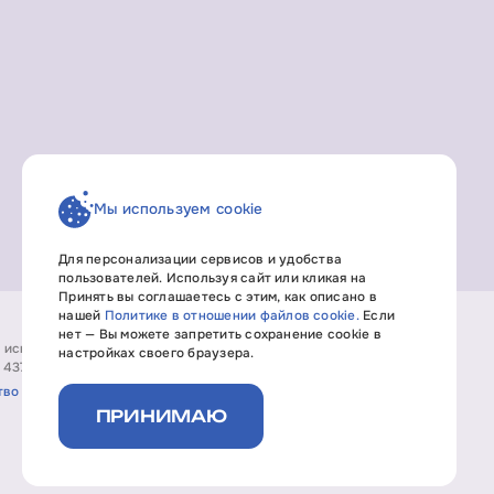
Мы используем cookie
Для персонализации сервисов и удобства
пользователей. Используя сайт или кликая на
Принять вы соглашаетесь с этим, как описано в
нашей
Политике в отношении файлов cookie.
Если
нет — Вы можете запретить сохранение cookie в
т исключительно информационный характер, не является
настройках своего браузера.
 437 ГК РФ.
тво
ПРИНИМАЮ