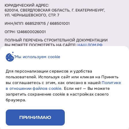
ЮРИДИЧЕСКИЙ АДРЕС:
620014, СВЕРДЛОВСКАЯ ОБЛАСТЬ, Г. ЕКАТЕРИНБУРГ,
УЛ. ЧЕРНЫШЕВСКОГО, СТР. 7
ИНН/КПП: 6685219715 / 668501001
ОГРН: 1246600026001
ПОЛНЫЙ ПЕРЕЧЕНЬ СТРОИТЕЛЬНОЙ ДОКУМЕНТАЦИИ
ВЫ МОЖЕТЕ ПОСМОТРЕТЬ НА САЙТЕ:
НАШ.ДОМ.РФ
Мы используем cookie
ЗАКАЗАТЬ ЗВОНОК
Для персонализации сервисов и удобства
пользователей. Используя сайт или кликая на Принять
вы соглашаетесь с этим, как описано в нашей
Политике
Девелопмент без границ «Свобода мысли»
в отношении файлов cookie.
Если нет — Вы можете
Вся информация, представленная на данном сайте, носит
запретить сохранение cookie в настройках своего
исключительно информационный характер, не является
браузера.
офертой или публичной офертой согласно ст. 435, п. 2 ст.
437 ГК РФ.
Политика конфиденциальности
ПРИНИМАЮ
Документы на строительство