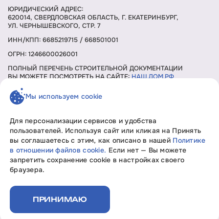
ЮРИДИЧЕСКИЙ АДРЕС:
620014, СВЕРДЛОВСКАЯ ОБЛАСТЬ, Г. ЕКАТЕРИНБУРГ,
УЛ. ЧЕРНЫШЕВСКОГО, СТР. 7
ИНН/КПП: 6685219715 / 668501001
ОГРН: 1246600026001
ПОЛНЫЙ ПЕРЕЧЕНЬ СТРОИТЕЛЬНОЙ ДОКУМЕНТАЦИИ
ВЫ МОЖЕТЕ ПОСМОТРЕТЬ НА САЙТЕ:
НАШ.ДОМ.РФ
Мы используем cookie
ЗАКАЗАТЬ ЗВОНОК
Для персонализации сервисов и удобства
пользователей. Используя сайт или кликая на Принять
вы соглашаетесь с этим, как описано в нашей
Политике
Девелопмент без границ «Свобода мысли»
в отношении файлов cookie.
Если нет — Вы можете
Вся информация, представленная на данном сайте, носит
запретить сохранение cookie в настройках своего
исключительно информационный характер, не является
браузера.
офертой или публичной офертой согласно ст. 435, п. 2 ст.
437 ГК РФ.
Политика конфиденциальности
ПРИНИМАЮ
Документы на строительство