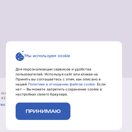
Мы используем cookie
Для персонализации сервисов и удобства
пользователей. Используя сайт или кликая на
Принять вы соглашаетесь с этим, как описано в
нашей
Политике в отношении файлов cookie.
Если
нет — Вы можете запретить сохранение cookie в
т исключительно информационный характер, не является
настройках своего браузера.
 437 ГК РФ.
тво
ПРИНИМАЮ