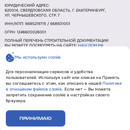
ЮРИДИЧЕСКИЙ АДРЕС:
620014, СВЕРДЛОВСКАЯ ОБЛАСТЬ, Г. ЕКАТЕРИНБУРГ,
УЛ. ЧЕРНЫШЕВСКОГО, СТР. 7
ИНН/КПП: 6685219715 / 668501001
ОГРН: 1246600026001
ПОЛНЫЙ ПЕРЕЧЕНЬ СТРОИТЕЛЬНОЙ ДОКУМЕНТАЦИИ
ВЫ МОЖЕТЕ ПОСМОТРЕТЬ НА САЙТЕ:
НАШ.ДОМ.РФ
Мы используем cookie
ЗАКАЗАТЬ ЗВОНОК
Для персонализации сервисов и удобства
пользователей. Используя сайт или кликая на Принять
вы соглашаетесь с этим, как описано в нашей
Политике
Девелопмент без границ «Свобода мысли»
в отношении файлов cookie.
Если нет — Вы можете
Вся информация, представленная на данном сайте, носит
запретить сохранение cookie в настройках своего
исключительно информационный характер, не является
браузера.
офертой или публичной офертой согласно ст. 435, п. 2 ст.
437 ГК РФ.
Политика конфиденциальности
ПРИНИМАЮ
Документы на строительство