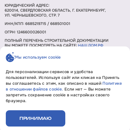
ЮРИДИЧЕСКИЙ АДРЕС:
620014, СВЕРДЛОВСКАЯ ОБЛАСТЬ, Г. ЕКАТЕРИНБУРГ,
УЛ. ЧЕРНЫШЕВСКОГО, СТР. 7
ИНН/КПП: 6685219715 / 668501001
ОГРН: 1246600026001
ПОЛНЫЙ ПЕРЕЧЕНЬ СТРОИТЕЛЬНОЙ ДОКУМЕНТАЦИИ
ВЫ МОЖЕТЕ ПОСМОТРЕТЬ НА САЙТЕ:
НАШ.ДОМ.РФ
Мы используем cookie
ЗАКАЗАТЬ ЗВОНОК
Для персонализации сервисов и удобства
пользователей. Используя сайт или кликая на Принять
вы соглашаетесь с этим, как описано в нашей
Политике
Девелопмент без границ «Свобода мысли»
в отношении файлов cookie.
Если нет — Вы можете
Вся информация, представленная на данном сайте, носит
запретить сохранение cookie в настройках своего
исключительно информационный характер, не является
браузера.
офертой или публичной офертой согласно ст. 435, п. 2 ст.
437 ГК РФ.
Политика конфиденциальности
ПРИНИМАЮ
Документы на строительство