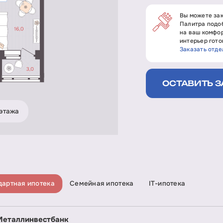
Вы можете зак
Палитра подоб
на ваш комфор
интерьер гото
Заказать отде
ОСТАВИТЬ З
этажа
дартная ипотека
Семейная ипотека
IT-ипотека
Металлинвестбанк