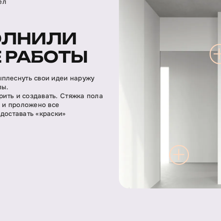
ел
ОЛНИЛИ
 РАБОТЫ
ыплеснуть свои идеи наружу
лы.
рить и создавать. Стяжка пола
а и проложено все
 доставать «краски»