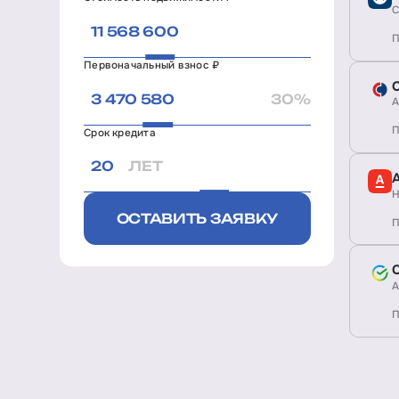
С
П
Первоначальный взнос ₽
30%
А
П
Срок кредита
ЛЕТ
Н
ОСТАВИТЬ ЗАЯВКУ
П
А
П