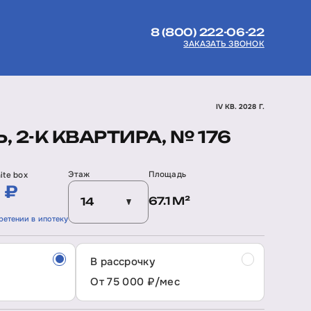
8 (800) 222-06-22
ЗАКАЗАТЬ ЗВОНОК
IV КВ. 2028 Г.
, 2-К КВАРТИРА, № 176
Этаж
Площадь
ite box
 ₽
67.1 М²
14
ретении в ипотеку
В рассрочку
От 75 000 ₽/мес